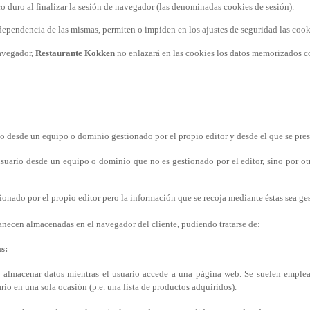
co duro al finalizar la sesión de navegador (las denominadas cookies de sesión).
dependencia de las mismas, permiten o impiden en los ajustes de seguridad las coo
navegador,
Restaurante Kokken
no enlazará en las cookies los datos memorizados c
io desde un equipo o dominio gestionado por el propio editor y desde el que se presta
 usuario desde un equipo o dominio que no es gestionado por el editor, sino por ot
onado por el propio editor pero la información que se recoja mediante éstas sea ge
manecen almacenadas en el navegador del cliente, pudiendo tratarse de:
s:
 almacenar datos mientras el usuario accede a una página web. Se suelen emple
ario en una sola ocasión (p.e. una lista de productos adquiridos).