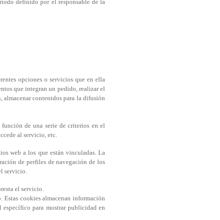
iodo definido por el responsable de la
rentes opciones o servicios que en ella
entos que integran un pedido, realizar el
n, almacenar contenidos para la difusión
función de una serie de criterios en el
cede al servicio, etc.
tios web a los que están vinculadas. La
oración de perfiles de navegación de los
l servicio.
esta el servicio.
eb. Estas cookies almacenan información
l específico para mostrar publicidad en