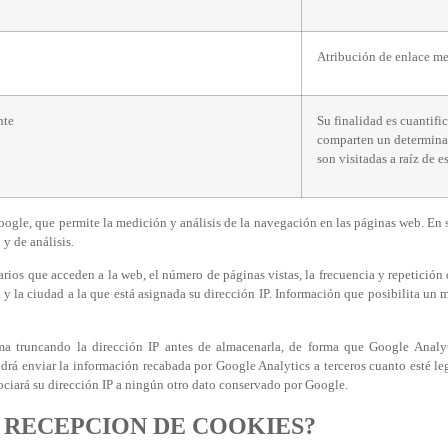
Atribución de enlace me
nte
Su finalidad es cuantifi
comparten un determina
son visitadas a raíz de e
Google, que permite la medición y análisis de la navegación en las páginas web. En
 y de análisis.
rios que acceden a la web, el número de páginas vistas, la frecuencia y repetición 
iza y la ciudad a la que está asignada su dirección IP. Información que posibilita un
ma truncando la dirección IP antes de almacenarla, de forma que Google Analyti
podrá enviar la información recabada por Google Analytics a terceros cuanto esté l
ociará su dirección IP a ningún otro dato conservado por Google.
 RECEPCION DE COOKIES?