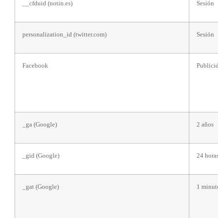
__cfduid (notin.es)
Sesión
personalization_id (twitter.com)
Sesión
Facebook
Publicid
_ga (Google)
2 años
_gid (Google)
24 hora
_gat (Google)
1 minut