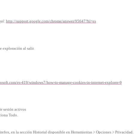
quí:
http://support.google.com/chrome/answer/95647?hl=es
e exploración al salir.
rosoft.com/es-419/windows7/how-to-manage-cookies-in-internet-explorer-9
de sesión activos
ciona Todo.
irefox, en la sección Historial disponible en Herramientas > Opciones > Privacidad.