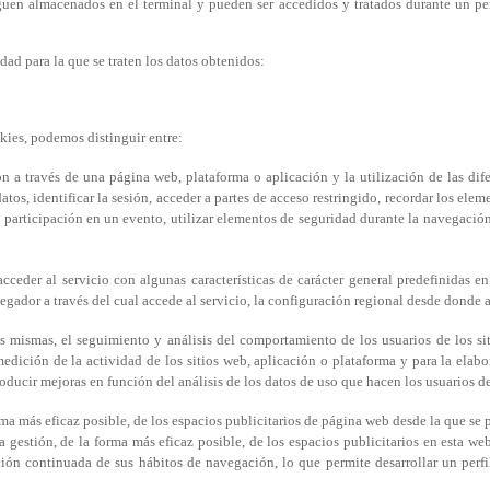
guen almacenados en el terminal y pueden ser accedidos y tratados durante un per
idad para la que se traten los datos obtenidos:
okies, podemos distinguir entre:
 a través de una página web, plataforma o aplicación y la utilización de las dife
tos, identificar la sesión, acceder a partes de acceso restringido, recordar los elem
o participación en un evento, utilizar elementos de seguridad durante la navegació
ceder al servicio con algunas características de carácter general predefinidas en 
gador a través del cual accede al servicio, la configuración regional desde donde ac
 mismas, el seguimiento y análisis del comportamiento de los usuarios de los si
edición de la actividad de los sitios web, aplicación o plataforma y para la elab
roducir mejoras en función del análisis de los datos de uso que hacen los usuarios de
ma más eficaz posible, de los espacios publicitarios de página web desde la que se pr
gestión, de la forma más eficaz posible, de los espacios publicitarios en esta w
ión continuada de sus hábitos de navegación, lo que permite desarrollar un perfi